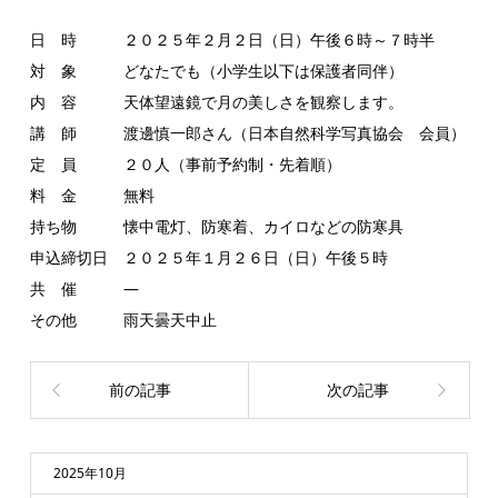
日 時 ２０２５年２月２日（日）午後６時～７時半
対 象 どなたでも（小学生以下は保護者同伴）
内 容 天体望遠鏡で月の美しさを観察します。
講 師 渡邊慎一郎さん（日本自然科学写真協会 会員）
定 員 ２０人（事前予約制・先着順）
料 金 無料
持ち物 懐中電灯、防寒着、カイロなどの防寒具
申込締切日 ２０２５年１月２６日（日）午後５時
共 催 ―
その他 雨天曇天中止
前の記事
次の記事
2025年10月