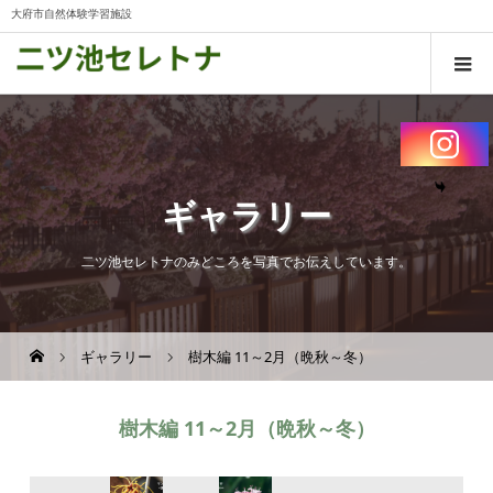
大府市自然体験学習施設
ギャラリー
二ツ池セレトナのみどころを写真でお伝えしています。
ギャラリー
樹木編 11～2月（晩秋～冬）
樹木編 11～2月（晩秋～冬）