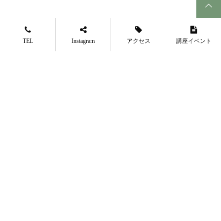
見どころ⑩ 滝広場