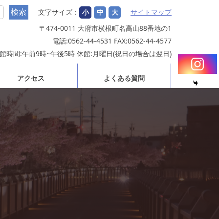
文字サイズ：
小
中
大
サイトマップ
〒474-0011 大府市横根町名高山88番地の1
電話:0562-44-4531 FAX:0562-44-4577
館時間:午前9時~午後5時 休館:月曜日(祝日の場合は翌日)
アクセス
よくある質問