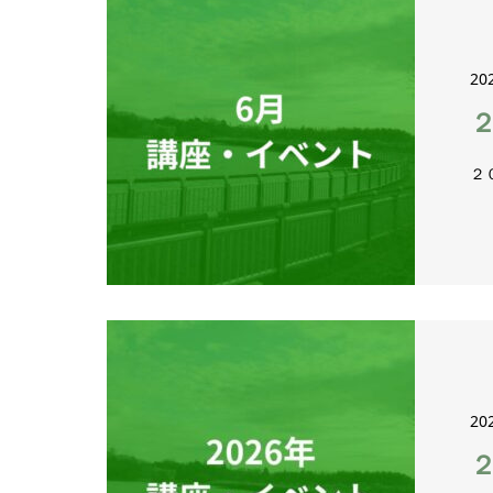
20
２
20