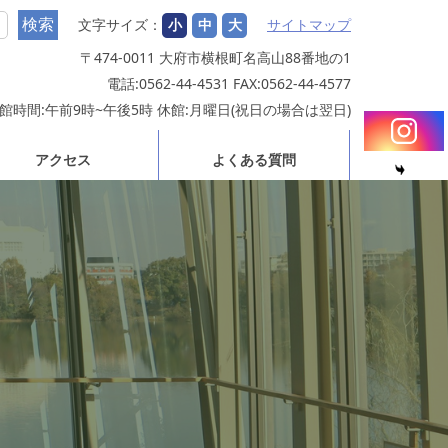
文字サイズ：
小
中
大
サイトマップ
〒474-0011 大府市横根町名高山88番地の1
電話:0562-44-4531 FAX:0562-44-4577
館時間:午前9時~午後5時 休館:月曜日(祝日の場合は翌日)
アクセス
よくある質問