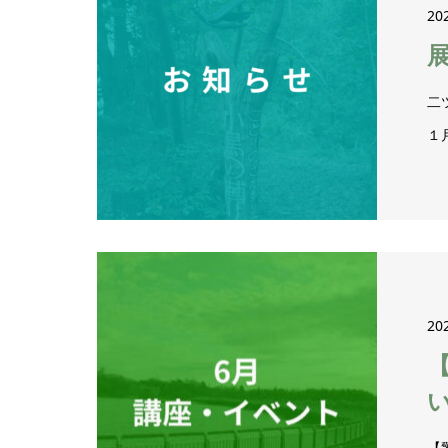
20
二
１
20
【