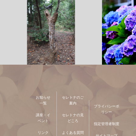
お知らせ
セレトナのご
一覧
案内
プライバシーポ
リシー
講座・イ
セレトナの見
ベント
どころ
指定管理者制度
リンク
よくある質問
サイトマップ