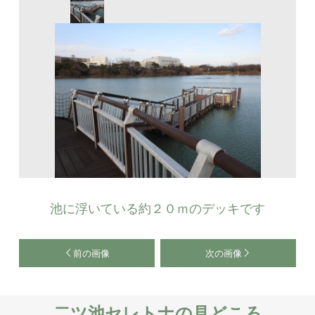
池に浮いている約２０ｍのデッキです
前の画像
次の画像
二ツ池セレトナの見どころ