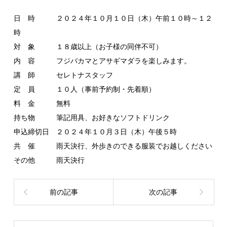
日 時 ２０２４年１０月１０日（木）午前１０時～１２
時
対 象 １８歳以上（お子様の同伴不可）
内 容 フジバカマとアサギマダラを楽しみます。
講 師 セレトナスタッフ
定 員 １０人（事前予約制・先着順）
料 金 無料
持ち物 筆記用具、お好きなソフトドリンク
申込締切日 ２０２４年１０月３日（木）午後５時
共 催 雨天決行、外歩きのできる服装でお越しください
その他 雨天決行
前の記事
次の記事