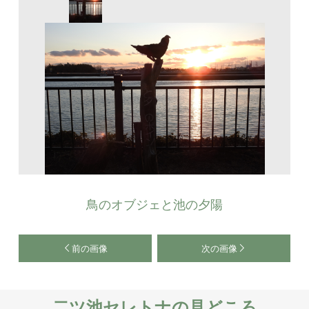
鳥のオブジェと池の夕陽
前の画像
次の画像
二ツ池セレトナの見どころ