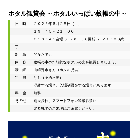
ホタル観賞会 ～ホタルいっぱい蚊帳の中～
日　時　　２０２５年６月２８日（土）
　　　　　１９：４５～２１：００
　　　　　※１９：４５会場 / ２０：００開始 / ２１：００終
了
対　象　　どなたでも
内　容　　蚊帳の中の幻想的なホタルの光を観賞しましょう。
講　師　　山崎定市さん（ホタル提供）
定　員　　なし（予約不要）
　　　　　混雑する場合、入場制限をする場合があります。
料　金　　無料
その他　　雨天決行、スマートフォン等撮影禁止
　　　　　光る靴でのご来場はご遠慮ください。